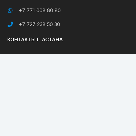
+7 771 008 80 80
+7 727 238 50 30
КОНТАКТЫ Г. АСТАНА
ул. А. Мамбетова (бывш. А. Бокейхана), 20
уг. ул. Кенесары
+7 7172 46 71 17
+7 702 266 44 96
ПАРТНЕРЫ ПО ГОРОДАМ:
Кроме представительств в Алматы и Астане, у
нас имеются филиалы в различных точках