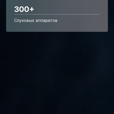
300
+
Слуховых аппаратов